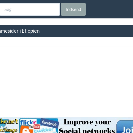
Indsend
mesider i Etiopien