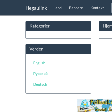
Hegaulink
land
Bannere
Kontakt
Kategorier
Hjem
Verden
English
Русский
Deutsch