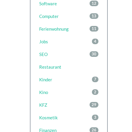
Software
12
Computer
13
Ferienwohnung
11
Jobs
4
SEO
30
Restaurant
Kinder
7
Kino
2
KFZ
29
Kosmetik
3
Finanzen
26