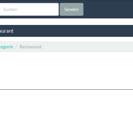
Senden
aurant
egorie
Restaurant