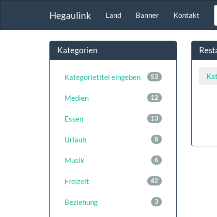
Hegaulink
Land
Banner
Kontakt
Kategorien
Rest
Kat
Kategorietitel eingeben
53
Medien
12
Essen
13
Urlaub
8
Musik
6
Freizeit
42
Beziehung
3