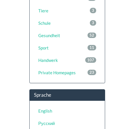
Tiere
3
Schule
3
Gesundheit
52
Sport
11
Handwerk
107
Private Homepages
23
Sprache
English
Русский