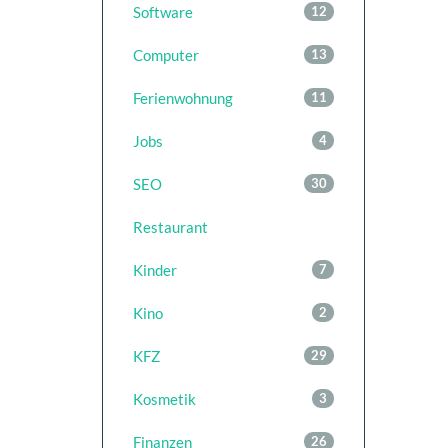
Software
12
Computer
13
Ferienwohnung
11
Jobs
4
SEO
30
Restaurant
Kinder
7
Kino
2
KFZ
29
Kosmetik
3
Finanzen
26