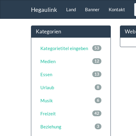
Hegaulink
Land
Banner
Kontakt
Kategorien
Webs
Kategorietitel eingeben
53
Medien
12
Essen
13
Urlaub
8
Musik
6
Freizeit
42
Beziehung
3