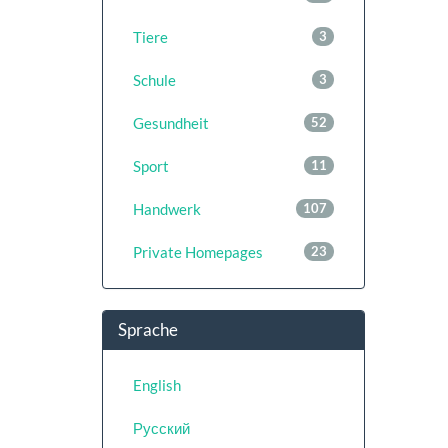
Tiere
3
Schule
3
Gesundheit
52
Sport
11
Handwerk
107
Private Homepages
23
Sprache
English
Русский