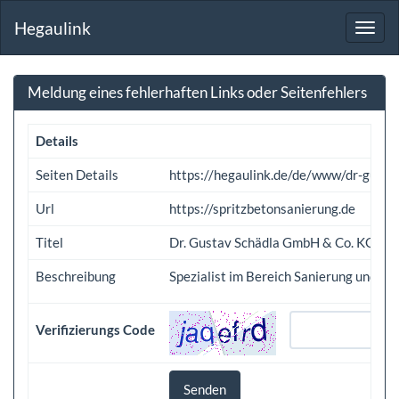
Hegaulink
Toggl
navig
Meldung eines fehlerhaften Links oder Seitenfehlers
Details
Seiten Details
https://hegaulink.de/de/www/dr-gus
Url
https://spritzbetonsanierung.de
Titel
Dr. Gustav Schädla GmbH & Co. KG
Beschreibung
Spezialist im Bereich Sanierung und In
Verifizierungs Code