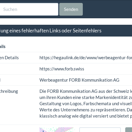
Senden
ng eines fehlerhaften Links oder Seitenfehlers
ils
en Details
https://hegaulink.de/de/www/werbeagentur-f
https://www.forb.swiss
l
Werbeagentur FORB Kommunikation AG
chreibung
Die FORB Kommunikation AG aus der Schweiz le
um ihren Kunden eine starke Markenidentität zu 
Gestaltung von Logos, Farbschemata und visuel
Werte des Unternehmens zu repräsentieren. Dab
klassisch analog wie digital versiert und bietet