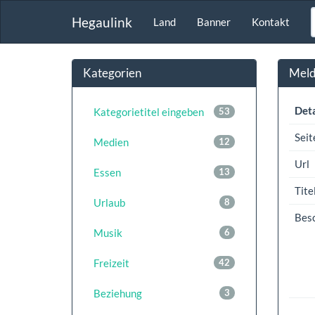
Hegaulink
Land
Banner
Kontakt
Kategorien
Meldu
Deta
Kategorietitel eingeben
53
Seit
Medien
12
Url
Essen
13
Tite
Urlaub
8
Bes
Musik
6
Freizeit
42
Beziehung
3