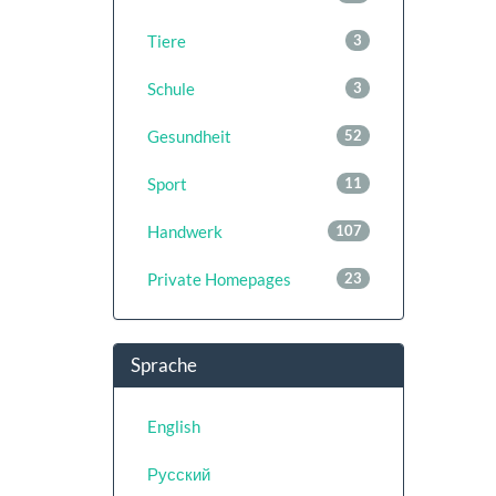
Tiere
3
Schule
3
Gesundheit
52
Sport
11
Handwerk
107
Private Homepages
23
Sprache
English
Русский