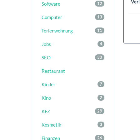
Veri
Software
12
Computer
13
Ferienwohnung
11
Jobs
4
SEO
30
Restaurant
Kinder
7
Kino
2
KFZ
29
Kosmetik
3
Finanzen
26