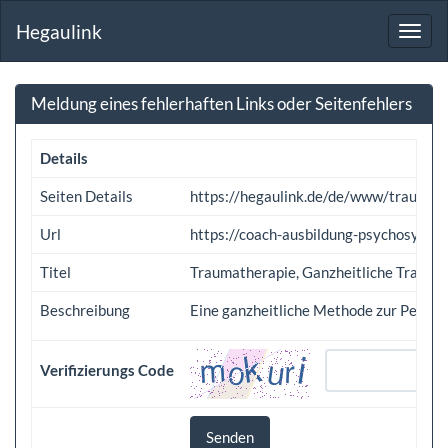
Hegaulink
Toggl
navig
Meldung eines fehlerhaften Links oder Seitenfehlers
Details
Seiten Details
https://hegaulink.de/de/www/traumath
Url
https://coach-ausbildung-psychosynth
Titel
Traumatherapie, Ganzheitliche Transf
Beschreibung
Eine ganzheitliche Methode zur Persönl
Verifizierungs Code