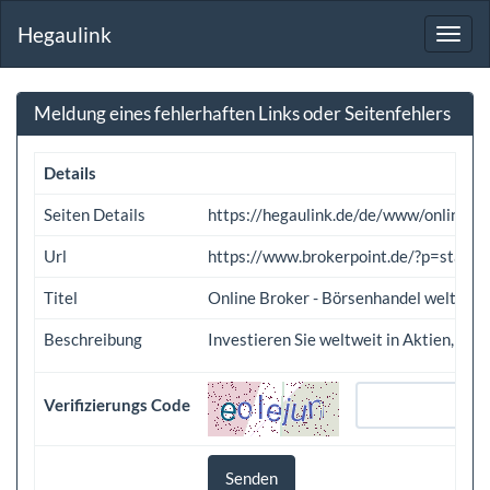
Hegaulink
Toggl
navig
Meldung eines fehlerhaften Links oder Seitenfehlers
Details
Seiten Details
https://hegaulink.de/de/www/online
Url
https://www.brokerpoint.de/?p=start
Titel
Online Broker - Börsenhandel weltweit
Beschreibung
Investieren Sie weltweit in Aktien, Op
Verifizierungs Code