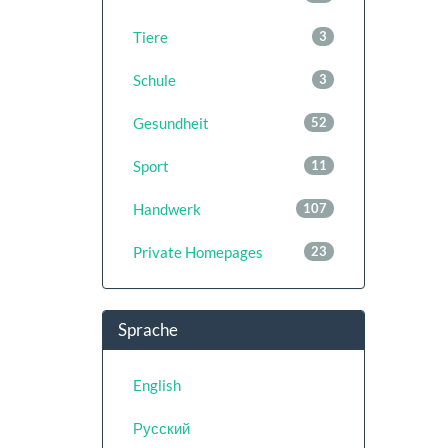
Tiere
3
Schule
3
Gesundheit
52
Sport
11
Handwerk
107
Private Homepages
23
Sprache
English
Русский