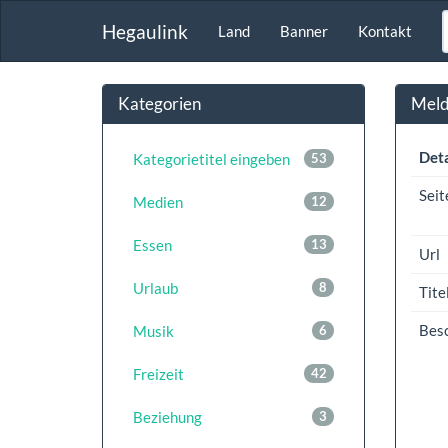
Hegaulink
Land
Banner
Kontakt
Kategorien
Meldu
Deta
Kategorietitel eingeben
53
Seit
Medien
12
Essen
13
Url
Urlaub
8
Tite
Bes
Musik
6
Freizeit
42
Beziehung
3