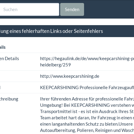
Senden
ng eines fehlerhaften Links oder Seitenfehlers
ils
en Details
https://hegaulink.de/de/www/keepcarshining-pr
heidelberg/259
http://www.keepcarshining.de
l
KEEPCARSHINING Professionelle Fahrzeugaufbe
chreibung
Ihrer führenden Adresse für professionelle Fah
Umgebung! Bei KEEPCARSHINING verstehen wir, 
Transportmittel ist - es ist ein Ausdruck Ihres S
Team arbeitet hart daran, Ihr Fahrzeug in einen
einen langanhaltenden Schutz zu bieten.​Unser
Autoaufbereitung, Polieren, Reinigen und Wasch