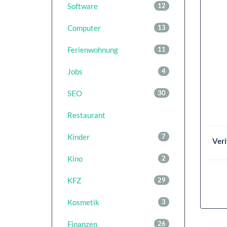
Software
12
Computer
13
Ferienwohnung
11
Jobs
4
SEO
30
Restaurant
Kinder
7
Veri
Kino
2
KFZ
29
Kosmetik
3
Finanzen
26