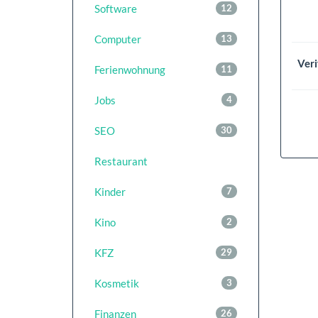
Software
12
Computer
13
Veri
Ferienwohnung
11
Jobs
4
SEO
30
Restaurant
Kinder
7
Kino
2
KFZ
29
Kosmetik
3
Finanzen
26