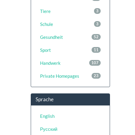
Tiere
3
Schule
3
Gesundheit
52
Sport
11
Handwerk
107
Private Homepages
23
Sprache
English
Русский