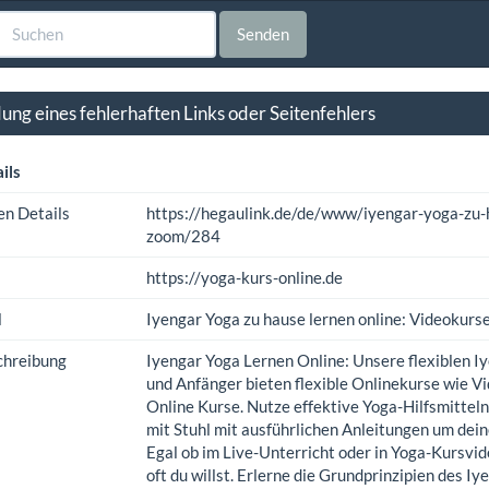
Senden
ng eines fehlerhaften Links oder Seitenfehlers
ils
en Details
https://hegaulink.de/de/www/iyengar-yoga-zu-h
zoom/284
https://yoga-kurs-online.de
l
Iyengar Yoga zu hause lernen online: Videokurs
chreibung
Iyengar Yoga Lernen Online: Unsere flexiblen I
und Anfänger bieten flexible Onlinekurse wie V
Online Kurse. Nutze effektive Yoga-Hilfsmittel
mit Stuhl mit ausführlichen Anleitungen um dein
Egal ob im Live-Unterricht oder in Yoga-Kursvide
oft du willst. Erlerne die Grundprinzipien des Iy