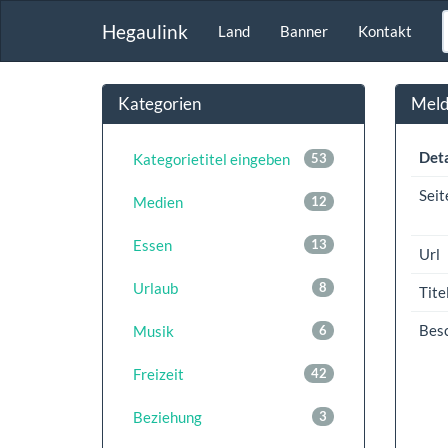
Hegaulink
Land
Banner
Kontakt
Kategorien
Meldu
Deta
Kategorietitel eingeben
53
Seit
Medien
12
Essen
13
Url
Urlaub
8
Tite
Bes
Musik
6
Freizeit
42
Beziehung
3