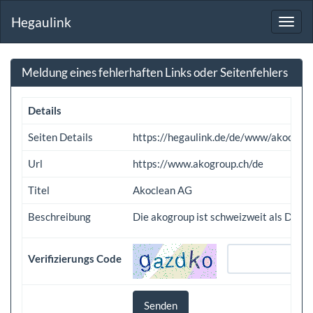
Hegaulink
Toggl
navig
Meldung eines fehlerhaften Links oder Seitenfehlers
Details
Seiten Details
https://hegaulink.de/de/www/akoclea
Url
https://www.akogroup.ch/de
Titel
Akoclean AG
Beschreibung
Die akogroup ist schweizweit als Diens
Verifizierungs Code