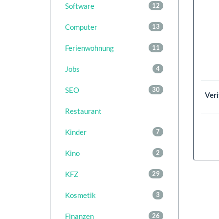
Software
12
Computer
13
Ferienwohnung
11
Jobs
4
SEO
30
Veri
Restaurant
Kinder
7
Kino
2
KFZ
29
Kosmetik
3
Finanzen
26