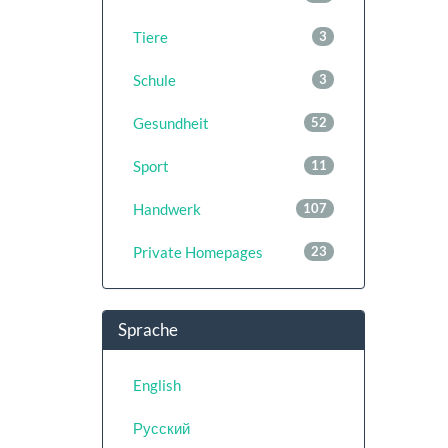
Tiere
3
Schule
3
Gesundheit
52
Sport
11
Handwerk
107
Private Homepages
23
Sprache
English
Русский