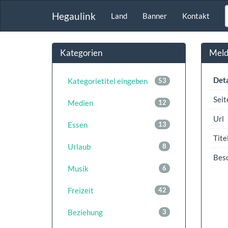
Hegaulink
Land
Banner
Kontakt
Kategorien
Meldu
Deta
Kategorietitel eingeben
53
Seit
Medien
12
Url
Essen
13
Tite
Urlaub
8
Bes
Musik
6
Freizeit
42
Beziehung
3