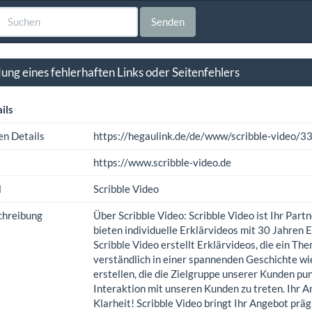
Senden
ng eines fehlerhaften Links oder Seitenfehlers
ils
en Details
https://hegaulink.de/de/www/scribble-video/3
https://www.scribble-video.de
l
Scribble Video
chreibung
Über Scribble Video: Scribble Video ist Ihr Pa
bieten individuelle Erklärvideos mit 30 Jahren
Scribble Video erstellt Erklärvideos, die ein Th
verständlich in einer spannenden Geschichte wie
erstellen, die die Zielgruppe unserer Kunden pu
Interaktion mit unseren Kunden zu treten. Ihr A
Klarheit! Scribble Video bringt Ihr Angebot pr