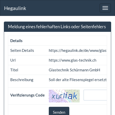
Hegaulink
Toggl
navig
Meldung eines fehlerhaften Links oder Seitenfehlers
Details
Seiten Details
https://hegaulink.de/de/www/glast
Url
https://www.glas-technik.ch
Titel
Glastechnik Schürmann GmbH
Beschreibung
Soll der alte Fliesenspiegel ersetzt w
Verifizierungs Code