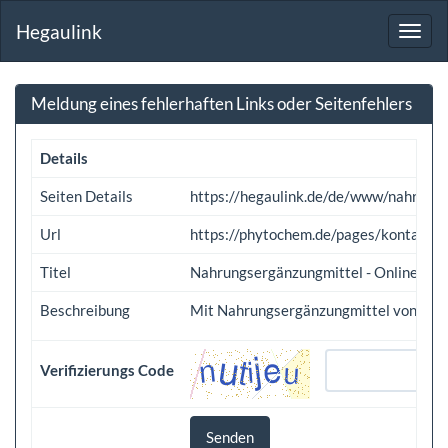
Hegaulink
Toggl
navig
Meldung eines fehlerhaften Links oder Seitenfehlers
Details
Seiten Details
https://hegaulink.de/de/www/nahrun
Url
https://phytochem.de/pages/kontakt
Titel
Nahrungsergänzungmittel - Online Sho
Beschreibung
Mit Nahrungsergänzungmittel von Phyto
Verifizierungs Code