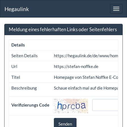
Hegaulink
Toggl
navig
Meldung eines fehlerhaften Links oder Seitenfehlers
Details
Seiten Details
https://hegaulink.de/de/www/homepa
Url
https://stefan-noffke.de
Titel
Homepage von Stefan Noffke E-Comme
Beschreibung
Schaue einfach mal auf die Homepage v
Verifizierungs Code