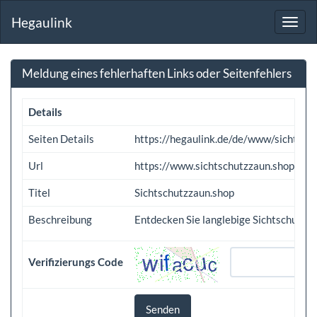
Hegaulink
Toggl
navig
Meldung eines fehlerhaften Links oder Seitenfehlers
Details
Seiten Details
https://hegaulink.de/de/www/sichtsc
Url
https://www.sichtschutzzaun.shop
Titel
Sichtschutzzaun.shop
Beschreibung
Entdecken Sie langlebige Sichtschutzzä
Verifizierungs Code