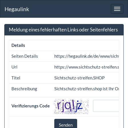
Hegaulink
Toggl
navig
Meldung eines fehlerhaften Links oder Seitenfehlers
Details
Seiten Details
https://hegaulink.de/de/www/sichtsch
Url
https://www.sichtschutz-streifen.shop
Titel
Sichtschutz-streifen.SHOP
Beschreibung
Sichtschutz-streifen.shop ist Ihr Onli
Verifizierungs Code