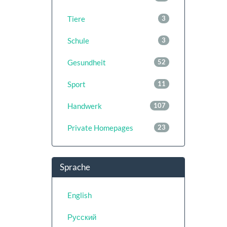
Tiere
3
Schule
3
Gesundheit
52
Sport
11
Handwerk
107
Private Homepages
23
Sprache
English
Русский