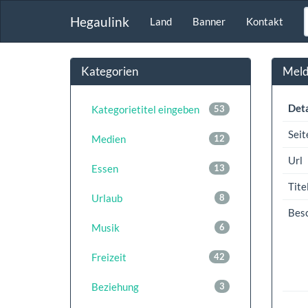
Hegaulink
Land
Banner
Kontakt
Kategorien
Meldu
Deta
Kategorietitel eingeben
53
Seit
Medien
12
Url
Essen
13
Tite
Urlaub
8
Bes
Musik
6
Freizeit
42
Beziehung
3