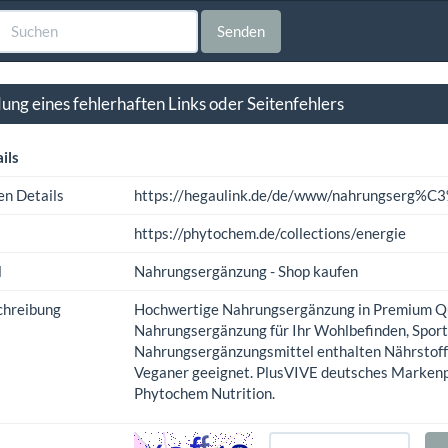
Senden
ng eines fehlerhaften Links oder Seitenfehlers
ils
en Details
https://hegaulink.de/de/www/nahrungserg%C
https://phytochem.de/collections/energie
l
Nahrungsergänzung - Shop kaufen
chreibung
Hochwertige Nahrungsergänzung in Premium Qua
Nahrungsergänzung für Ihr Wohlbefinden, Sport
Nahrungsergänzungsmittel enthalten Nährstoffe
Veganer geeignet. PlusVIVE deutsches Marken
Phytochem Nutrition.