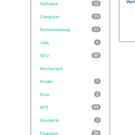
Veri
Software
12
Computer
13
Ferienwohnung
11
Jobs
4
SEO
30
Restaurant
Kinder
7
Kino
2
KFZ
29
Kosmetik
3
Finanzen
26