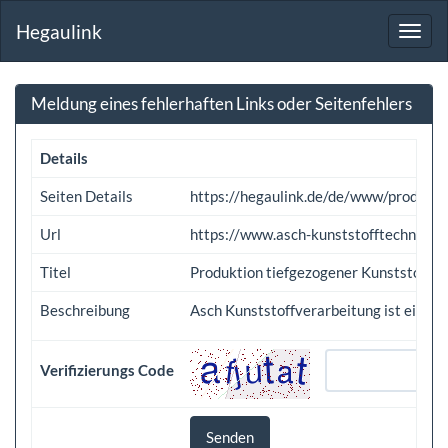
Hegaulink
Toggl
navig
Meldung eines fehlerhaften Links oder Seitenfehlers
Details
Seiten Details
https://hegaulink.de/de/www/produktio
Url
https://www.asch-kunststofftechnik.de
Titel
Produktion tiefgezogener Kunststoffart
Beschreibung
Asch Kunststoffverarbeitung ist ein f
Verifizierungs Code