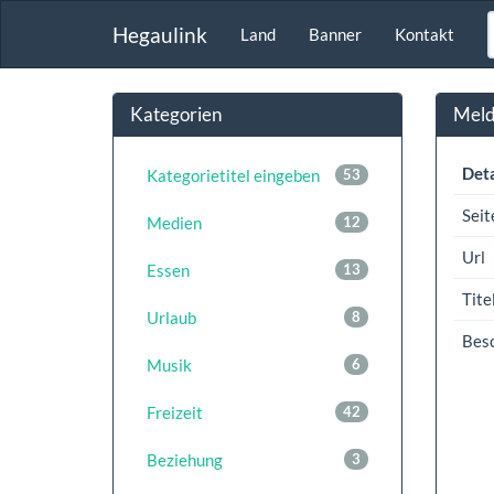
Hegaulink
Land
Banner
Kontakt
Kategorien
Meldu
Deta
Kategorietitel eingeben
53
Seit
Medien
12
Url
Essen
13
Tite
Urlaub
8
Bes
Musik
6
Freizeit
42
Beziehung
3