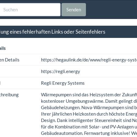
Senden
ng eines fehlerhaften Links oder Seitenfehlers
ils
en Details
https://hegaulink.de/de/www/regli-energy-sys
https://regli.energy
l
Regli Energy Systems
chreibung
Wärmepumpen sind das Heizsystem der Zukunft. 
kostenloser Umgebungswärme. Damit gelingt die
Gebäudeheizungen. Nova-Wärmepumpen sind bes
Ihrer jährlichen Heizkosten durch höchste Ener
Design. Dank intelligenter Steuereinheit sin
für die Kombination mit Solar- und PV-Anlagen u
Gebäudeautomation. Fernwartung inklusive! Wei