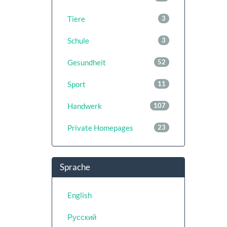
Tiere
3
Schule
3
Gesundheit
52
Sport
11
Handwerk
107
Private Homepages
23
Sprache
English
Русский