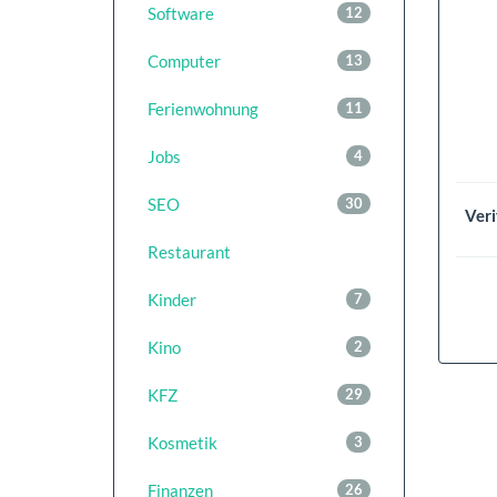
Software
12
Computer
13
Ferienwohnung
11
Jobs
4
SEO
30
Veri
Restaurant
Kinder
7
Kino
2
KFZ
29
Kosmetik
3
Finanzen
26