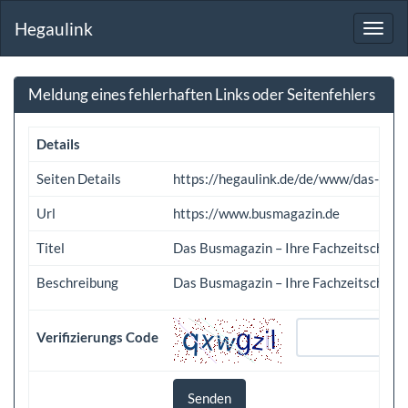
Hegaulink
Toggl
navig
Meldung eines fehlerhaften Links oder Seitenfehlers
Details
Seiten Details
https://hegaulink.de/de/www/das-busm
Url
https://www.busmagazin.de
Titel
Das Busmagazin – Ihre Fachzeitschrift
Beschreibung
Das Busmagazin – Ihre Fachzeitschrift
Verifizierungs Code