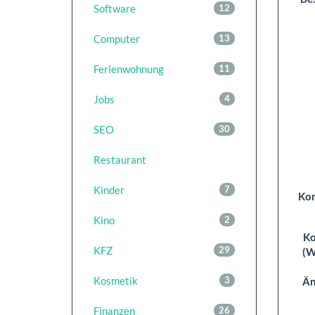
Software
12
Computer
13
Ferienwohnung
11
Jobs
4
SEO
30
Restaurant
Kinder
7
Kon
Kino
2
K
KFZ
29
(W
Kosmetik
3
Än
Finanzen
26