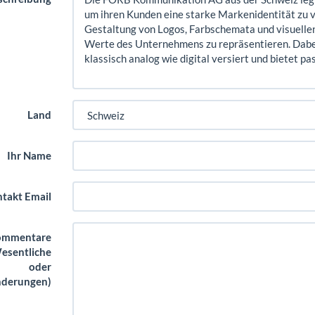
Land
Ihr Name
takt Email
ommentare
esentliche
oder
derungen)