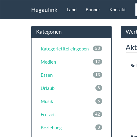
Hegaulink
Land
Banner
Kontakt
Kategorien
Werb
Akt
Kategorietitel eingeben
53
Medien
12
Sei
Essen
13
Urlaub
8
Musik
6
Freizeit
42
Beziehung
3
Be