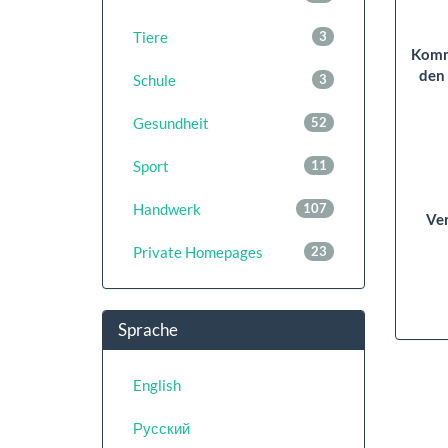
Tiere
3
Komm
den
Schule
3
Gesundheit
52
Sport
11
Handwerk
107
Ver
Private Homepages
23
Sprache
English
Русский