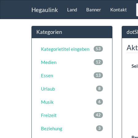
Hegaulink
Land
Banner
Kontakt
Kategorien
dotS
Akt
Kategorietitel eingeben
53
Medien
12
Sei
Essen
13
Urlaub
8
Musik
6
Freizeit
42
Beziehung
3
Be