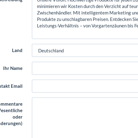
Land
Ihr Name
takt Email
ommentare
esentliche
oder
derungen)