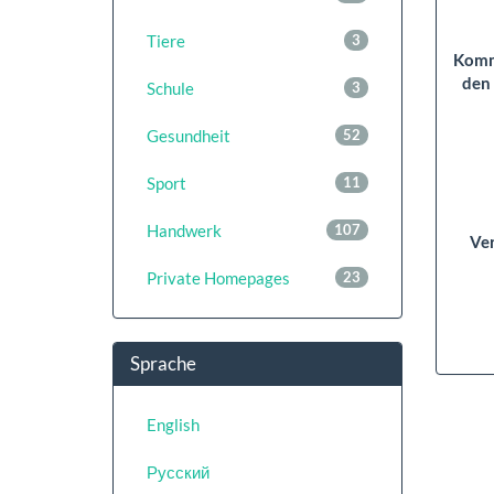
Tiere
3
Komm
den
Schule
3
Gesundheit
52
Sport
11
Handwerk
107
Ver
Private Homepages
23
Sprache
English
Русский