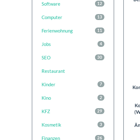
Software
12
Computer
13
Ferienwohnung
11
Jobs
4
SEO
30
Restaurant
Kinder
7
Kon
Kino
2
K
KFZ
29
(W
Kosmetik
3
Än
Finanzen
26