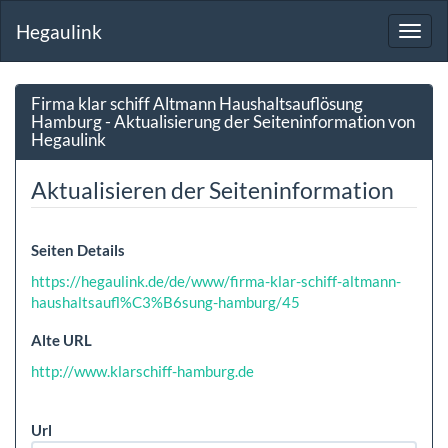
Hegaulink
Toggl
navig
Firma klar schiff Altmann Haushaltsauflösung
Hamburg - Aktualisierung der Seiteninformation von
Hegaulink
Aktualisieren der Seiteninformation
Seiten Details
https://hegaulink.de/de/www/firma-klar-schiff-altmann-
haushaltsaufl%C3%B6sung-hamburg/45
Alte URL
http://www.klarschiff-hamburg.de
Url