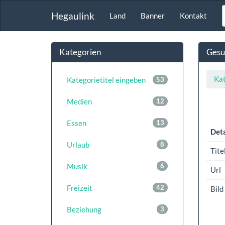
Hegaulink
Land
Banner
Kontakt
Kategorien
Gesu
Kat
Kategorietitel eingeben
53
Medien
12
Essen
13
Deta
Urlaub
8
Tite
Musik
6
Url
Freizeit
42
Bild
Beziehung
3