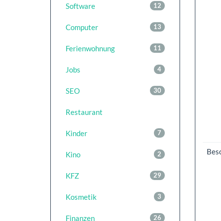
Software
12
Computer
13
Ferienwohnung
11
Jobs
4
SEO
30
Restaurant
Kinder
7
Bes
Kino
2
KFZ
29
Kosmetik
3
Finanzen
26