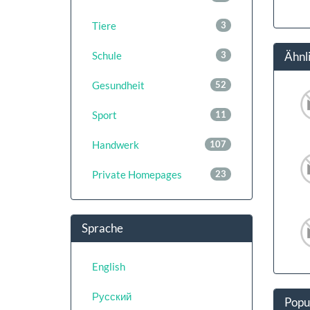
Tiere
3
Schule
3
Ähnl
Gesundheit
52
Sport
11
Handwerk
107
Private Homepages
23
Sprache
English
Русский
Popu