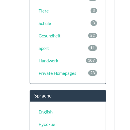
Tiere
3
Schule
3
Gesundheit
52
Sport
11
Handwerk
107
Private Homepages
23
Sprache
English
Русский