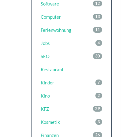
Software
12
Computer
13
Ferienwohnung
11
Jobs
4
SEO
30
Restaurant
Kinder
7
Kino
2
KFZ
29
Kosmetik
3
Finanzen
26