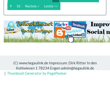
9
10
Nächste >
Letzte >>
(C) www.hegaulink.de Impressum: Dirk Ritter In den
Kohlwiesen 1 78234 Engen admin@hegaulink.de
|
Thumbnail Generator by PagePeeker