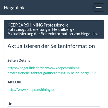
Hegaulink
Toggl
navig
KEEPCARSHINING Professionelle
Fahrzeugaufbereitung in Heidelberg -
Aktualisierung der Seiteninformation von Hegaulink
Aktualisieren der Seiteninformation
Seiten Details
https://hegaulink.de/de/www/keepcarshining-
professionelle-fahrzeugaufbereitung-in-heidelberg/259
Alte URL
http://www.keepcarshining.de
Url