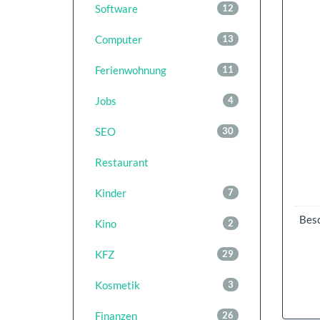
Software
12
Computer
13
Ferienwohnung
11
Jobs
4
SEO
30
Restaurant
Kinder
7
Bes
Kino
2
KFZ
29
Kosmetik
3
Finanzen
26