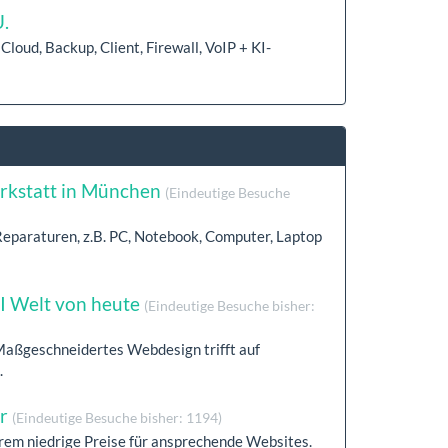
.
Cloud, Backup, Client, Firewall, VoIP + KI-
rkstatt in München
(Eindeutige Besuche
 Reparaturen, z.B. PC, Notebook, Computer, Laptop
KI Welt von heute
(Eindeutige Besuche bisher:
Maßgeschneidertes Webdesign trifft auf
.
ur
(Eindeutige Besuche bisher: 1194)
trem niedrige Preise für ansprechende Websites.