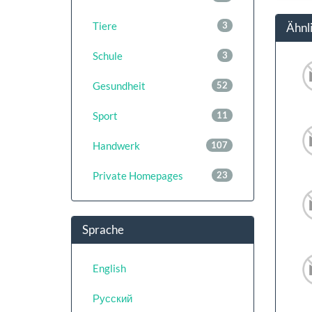
Tiere
3
Ähnl
Schule
3
Gesundheit
52
Sport
11
Handwerk
107
Private Homepages
23
Sprache
English
Русский