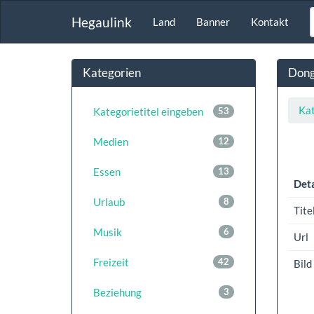
Hegaulink
Land
Banner
Kontakt
Kategorien
Dong
Kat
Kategorietitel eingeben
53
Medien
12
Essen
13
Deta
Urlaub
8
Tite
Musik
6
Url
Freizeit
42
Bild
Beziehung
3