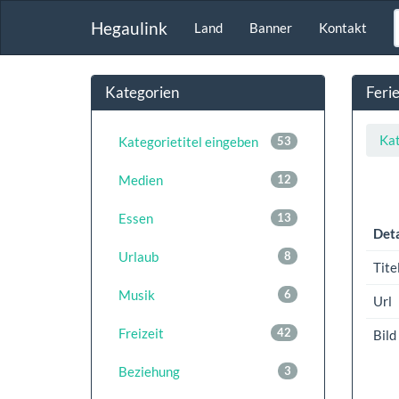
Hegaulink
Land
Banner
Kontakt
Kategorien
Feri
Kat
Kategorietitel eingeben
53
Medien
12
Essen
13
Deta
Urlaub
8
Tite
Musik
6
Url
Freizeit
42
Bild
Beziehung
3