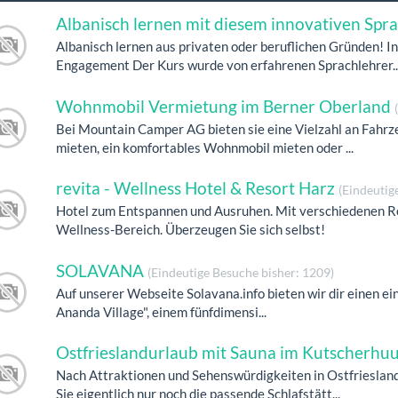
Albanisch lernen mit diesem innovativen Spr
Albanisch lernen aus privaten oder beruflichen Gründen! 
Engagement Der Kurs wurde von erfahrenen Sprachlehrer..
Wohnmobil Vermietung im Berner Oberland
Bei Mountain Camper AG bieten sie eine Vielzahl an Fahr
mieten, ein komfortables Wohnmobil mieten oder ...
revita - Wellness Hotel & Resort Harz
(Eindeutig
Hotel zum Entspannen und Ausruhen. Mit verschiedenen R
Wellness-Bereich. Überzeugen Sie sich selbst!
SOLAVANA
(Eindeutige Besuche bisher: 1209)
Auf unserer Webseite Solavana.info bieten wir dir einen e
Ananda Village", einem fünfdimensi...
Ostfrieslandurlaub mit Sauna im Kutscherhu
Nach Attraktionen und Sehenswürdigkeiten in Ostfriesland
Sie eigentlich nur noch die passende Schlafstätt...