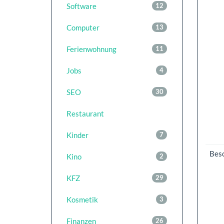
Software
12
Computer
13
Ferienwohnung
11
Jobs
4
SEO
30
Restaurant
Kinder
7
Bes
Kino
2
KFZ
29
Kosmetik
3
Finanzen
26