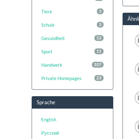
Tiere
3
Ähnl
Schule
3
Gesundheit
52
Sport
11
Handwerk
107
Private Homepages
23
Sprache
English
Русский