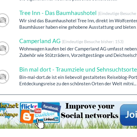
Tree Inn - Das Baumhaushotel
(Eindeutige Besuche 
Wir sind das Baumhaushotel Tree Inn, direkt im Wolfcente
Baumhäuser haben eine gehobene Ausstattung und bieten z
Camperland AG
(Eindeutige Besuche bisher: 153)
Wohnwagen kaufen bei der Camperland AG umfasst neben 
Zubehör wie Stützrädern, Vorzeltgestänge und Deichselsch.
Bin mal dort - Traumziele und Sehnsuchtsort
Bin-mal-dort.de ist ein liebevoll gestaltetes Reiseblog-Port
Entdeckungsreise zu den schönsten Orten der Welt mitni...