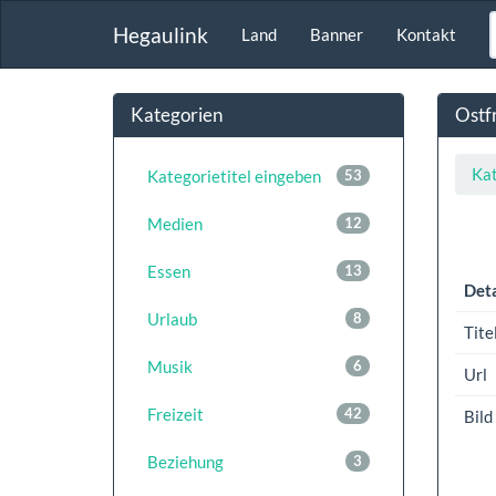
Hegaulink
Land
Banner
Kontakt
Kategorien
Ostf
Kat
Kategorietitel eingeben
53
Medien
12
Essen
13
Deta
Urlaub
8
Tite
Musik
6
Url
Freizeit
42
Bild
Beziehung
3