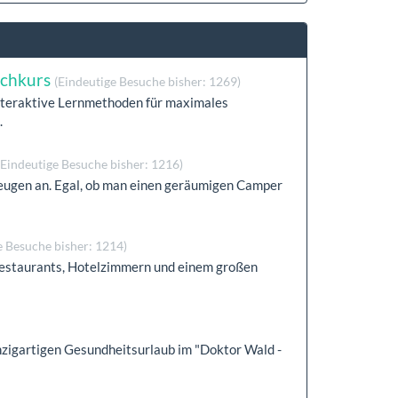
achkurs
(Eindeutige Besuche bisher: 1269)
Interaktive Lernmethoden für maximales
.
(Eindeutige Besuche bisher: 1216)
zeugen an. Egal, ob man einen geräumigen Camper
e Besuche bisher: 1214)
estaurants, Hotelzimmern und einem großen
inzigartigen Gesundheitsurlaub im "Doktor Wald -