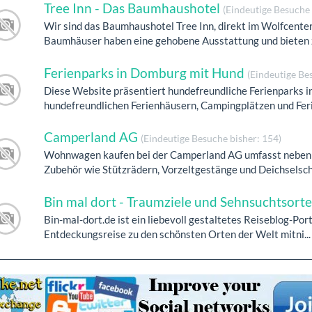
Tree Inn - Das Baumhaushotel
(Eindeutige Besuche 
Wir sind das Baumhaushotel Tree Inn, direkt im Wolfcente
Baumhäuser haben eine gehobene Ausstattung und bieten z
Ferienparks in Domburg mit Hund
(Eindeutige Be
Diese Website präsentiert hundefreundliche Ferienparks i
hundefreundlichen Ferienhäusern, Campingplätzen und Ferie
Camperland AG
(Eindeutige Besuche bisher: 154)
Wohnwagen kaufen bei der Camperland AG umfasst neben 
Zubehör wie Stützrädern, Vorzeltgestänge und Deichselsch.
Bin mal dort - Traumziele und Sehnsuchtsort
Bin-mal-dort.de ist ein liebevoll gestaltetes Reiseblog-Port
Entdeckungsreise zu den schönsten Orten der Welt mitni...