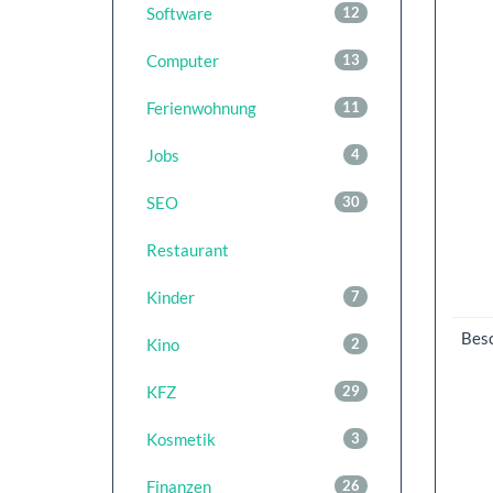
Software
12
Computer
13
Ferienwohnung
11
Jobs
4
SEO
30
Restaurant
Kinder
7
Bes
Kino
2
KFZ
29
Kosmetik
3
Finanzen
26