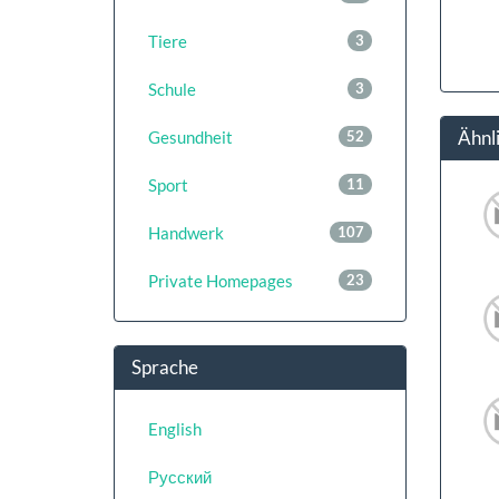
Tiere
3
Schule
3
Ähnl
Gesundheit
52
Sport
11
Handwerk
107
Private Homepages
23
Sprache
English
Русский