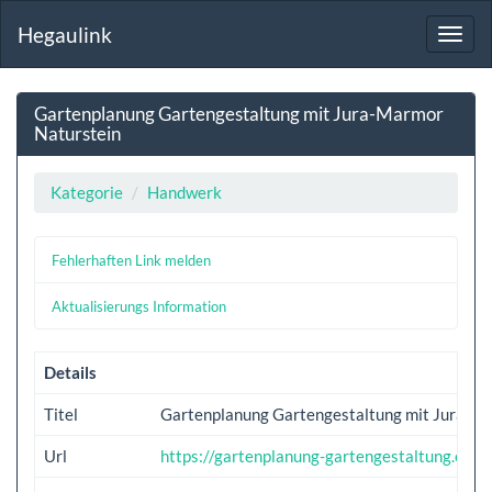
Hegaulink
Toggl
navig
Gartenplanung Gartengestaltung mit Jura-Marmor
Naturstein
Kategorie
Handwerk
Fehlerhaften Link melden
Aktualisierungs Information
Details
Titel
Gartenplanung Gartengestaltung mit Jura-M
Url
https://gartenplanung-gartengestaltung.eu