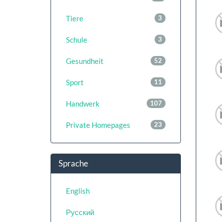
Tiere
3
Schule
3
Gesundheit
52
Sport
11
Handwerk
107
Private Homepages
23
Sprache
English
Русский