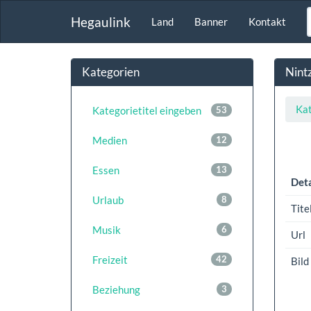
Hegaulink
Land
Banner
Kontakt
Kategorien
Nint
Kat
Kategorietitel eingeben
53
Medien
12
Essen
13
Deta
Urlaub
8
Tite
Musik
6
Url
Freizeit
42
Bild
Beziehung
3