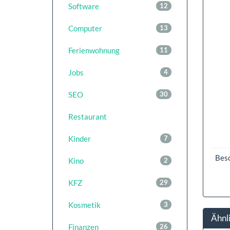
Software
12
Computer
13
Ferienwohnung
11
Jobs
4
SEO
30
Restaurant
Kinder
7
Bes
Kino
2
KFZ
29
Kosmetik
3
Ähnl
Finanzen
26