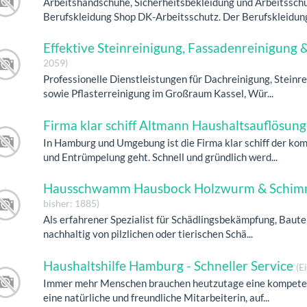
Arbeitshandschuhe, Sicherheitsbekleidung und Arbeitsschu
Berufskleidung Shop DK-Arbeitsschutz. Der Berufskleidung 
Effektive Steinreinigung, Fassadenreinigung
2059)
Professionelle Dienstleistungen für Dachreinigung, Stein
sowie Pflasterreinigung im Großraum Kassel, Wür...
Firma klar schiff Altmann Haushaltsauflösu
In Hamburg und Umgebung ist die Firma klar schiff der k
und Entrümpelung geht. Schnell und gründlich werd...
Hausschwamm Hausbock Holzwurm & Schimme
bisher: 1885)
Als erfahrener Spezialist für Schädlingsbekämpfung, Baute
nachhaltig von pilzlichen oder tierischen Schä...
Haushaltshilfe Hamburg - Schneller Service
(E
Immer mehr Menschen brauchen heutzutage eine kompeten
eine natürliche und freundliche Mitarbeiterin, auf...