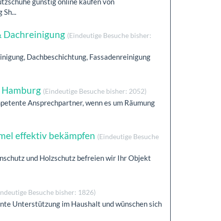
tzschuhe günstig online kaufen von
Sh...
 & Dachreinigung
(Eindeutige Besuche bisher:
reinigung, Dachbeschichtung, Fassadenreinigung
ng Hamburg
(Eindeutige Besuche bisher: 2052)
ompetente Ansprechpartner, wenn es um Räumung
l effektiv bekämpfen
(Eindeutige Besuche
nschutz und Holzschutz befreien wir Ihr Objekt
indeutige Besuche bisher: 1826)
te Unterstützung im Haushalt und wünschen sich