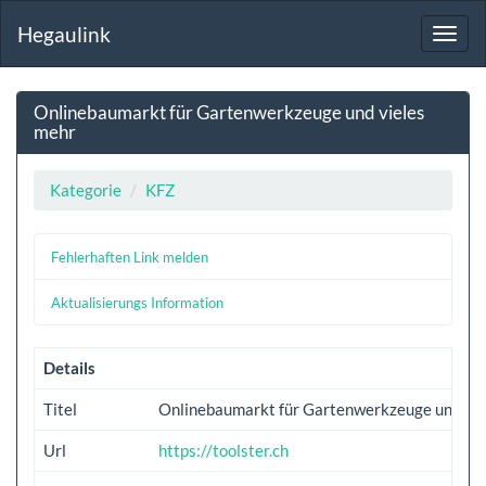
Hegaulink
Toggl
navig
Onlinebaumarkt für Gartenwerkzeuge und vieles
mehr
Kategorie
KFZ
Fehlerhaften Link melden
Aktualisierungs Information
Details
Titel
Onlinebaumarkt für Gartenwerkzeuge und vie
Url
https://toolster.ch