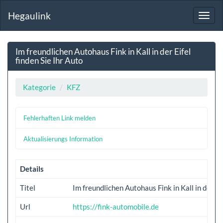
Hegaulink
Toggl
navig
Im freundlichen Autohaus Fink in Kall in der Eifel
finden Sie Ihr Auto
Kategorie
KFZ
Fehlerhaften Link melden
Aktualisierungs Information
Details
Titel
Im freundlichen Autohaus Fink in Kall in der Eif
Url
https://fink-automobile.de