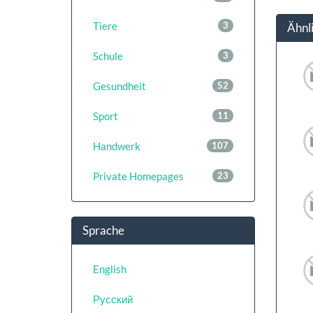
Tiere
3
Ähnl
Schule
3
Gesundheit
52
Sport
11
Handwerk
107
Private Homepages
23
Sprache
English
Русский