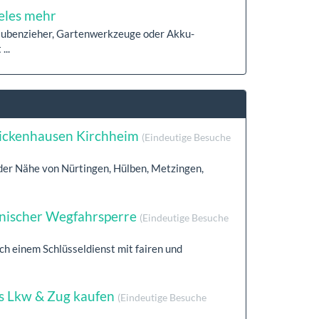
eles mehr
aubenzieher, Gartenwerkzeuge oder Akku-
...
ickenhausen Kirchheim
(Eindeutige Besuche
 der Nähe von Nürtingen, Hülben, Metzingen,
ronischer Wegfahrsperre
(Eindeutige Besuche
h einem Schlüsseldienst mit fairen und
s Lkw & Zug kaufen
(Eindeutige Besuche