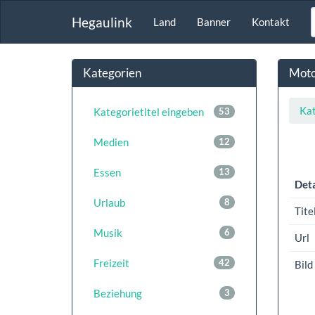
Hegaulink
Land
Banner
Kontakt
Kategorien
Moto
Kat
Kategorietitel eingeben
53
Medien
12
Essen
13
Deta
Urlaub
8
Tite
Musik
6
Url
Freizeit
42
Bild
Beziehung
3