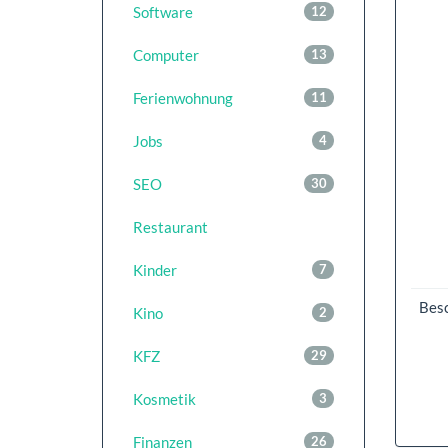
Software
12
Computer
13
Ferienwohnung
11
Jobs
4
SEO
30
Restaurant
Kinder
7
Bes
Kino
2
KFZ
29
Kosmetik
3
Finanzen
26