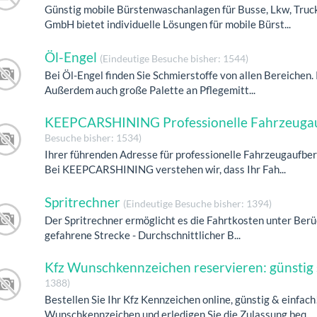
Günstig mobile Bürstenwaschanlagen für Busse, Lkw, Truc
GmbH bietet individuelle Lösungen für mobile Bürst...
Öl-Engel
(Eindeutige Besuche bisher: 1544)
Bei Öl-Engel finden Sie Schmierstoffe von allen Bereichen. 
Außerdem auch große Palette an Pflegemitt...
KEEPCARSHINING Professionelle Fahrzeugau
Besuche bisher: 1534)
Ihrer führenden Adresse für professionelle Fahrzeugaufbe
Bei KEEPCARSHINING verstehen wir, dass Ihr Fah...
Spritrechner
(Eindeutige Besuche bisher: 1394)
Der Spritrechner ermöglicht es die Fahrtkosten unter Berü
gefahrene Strecke - Durchschnittlicher B...
Kfz Wunschkennzeichen reservieren: günstig 
1388)
Bestellen Sie Ihr Kfz Kennzeichen online, günstig & einfa
Wunschkennzeichen und erledigen Sie die Zulassung beq...