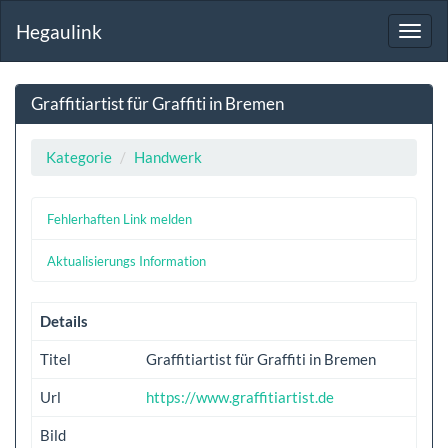
Hegaulink
Toggl
navig
Graffitiartist für Graffiti in Bremen
Kategorie
Handwerk
Fehlerhaften Link melden
Aktualisierungs Information
Details
Titel
Graffitiartist für Graffiti in Bremen
Url
https://www.graffitiartist.de
Bild