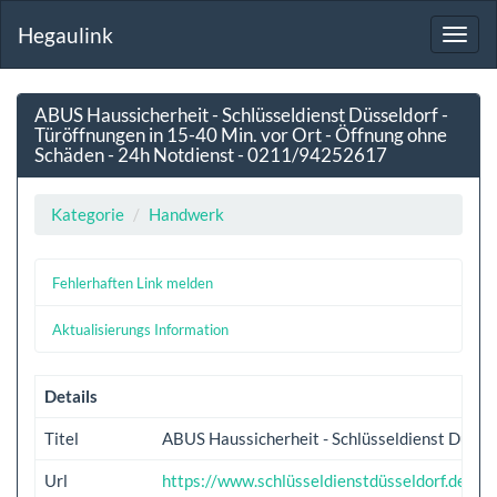
Hegaulink
Toggl
navig
ABUS Haussicherheit - Schlüsseldienst Düsseldorf -
Türöffnungen in 15-40 Min. vor Ort - Öffnung ohne
Schäden - 24h Notdienst - 0211/94252617
Kategorie
Handwerk
Fehlerhaften Link melden
Aktualisierungs Information
Details
Titel
ABUS Haussicherheit - Schlüsseldienst Düsse
Url
https://www.schlüsseldienstdüsseldorf.de