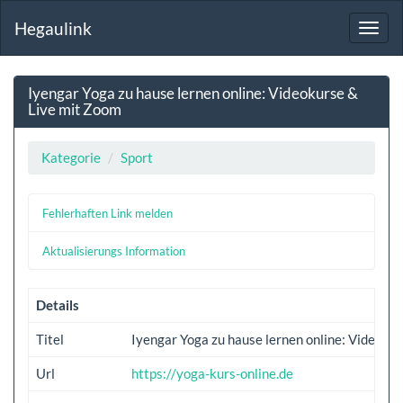
Hegaulink
Toggl
navig
Iyengar Yoga zu hause lernen online: Videokurse &
Live mit Zoom
Kategorie
Sport
Fehlerhaften Link melden
Aktualisierungs Information
Details
Titel
Iyengar Yoga zu hause lernen online: Videoku
Url
https://yoga-kurs-online.de